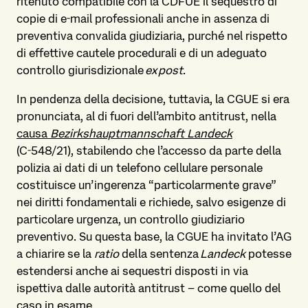
ritenuto compatibile con la CDFUE il sequestro di
copie di e‑mail professionali anche in assenza di
preventiva convalida giudiziaria, purché nel rispetto
di effettive cautele procedurali e di un adeguato
controllo
giurisdizionale
ex post
.
In pendenza della decisione, tuttavia, la CGUE si era
pronunciata, al di fuori dell’ambito antitrust, nella
causa
Bezirkshauptmannschaft Landeck
(C‑548/21), stabilendo che l’accesso da parte della
polizia ai dati di un telefono cellulare personale
costituisce un’ingerenza “particolarmente grave”
nei diritti fondamentali e richiede, salvo esigenze di
particolare urgenza, un controllo giudiziario
preventivo. Su questa base, la CGUE ha invitato l’AG
a chiarire se la
ratio
della sentenza
Landeck
potesse
estendersi anche ai sequestri disposti in via
ispettiva dalle autorità antitrust – come quello del
caso in esame.