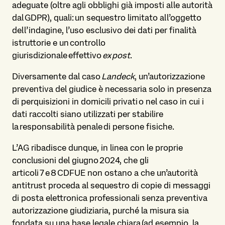
adeguate (oltre agli obblighi già imposti alle autorità
dal GDPR), quali: un sequestro limitato all’oggetto
dell’indagine, l’uso esclusivo dei dati per finalità
istruttorie e un controllo
giurisdizionale effettivo
ex post
.
Diversamente dal caso
Landeck
, un’autorizzazione
preventiva del giudice è necessaria solo in presenza
di perquisizioni in domicili privati o nel caso in cui i
dati raccolti siano utilizzati per stabilire
la responsabilità penale di persone fisiche.
L’AG ribadisce dunque, in linea con le proprie
conclusioni del giugno 2024, che gli
articoli 7 e 8 CDFUE non ostano a che un’autorità
antitrust proceda al sequestro di copie di messaggi
di posta elettronica professionali senza preventiva
autorizzazione giudiziaria, purché la misura sia
fondata su una base legale chiara (ad esempio, la