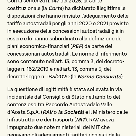
Con la
sentenza
n. 147 del 2025, la
Corte
costituzionale (la
Corte
) ha dichiarato illegittime le
disposizioni che hanno rinviato l’adeguamento delle
tariffe autostradali per gli anni 2020 e 2021 previsto
in esecuzione delle concessioni autostradali già in
essere e lo hanno subordinato alla definizione dei
piani economico-finanziari (
PEF
) da parte dei
concessionari autostradali. Le norme di riferimento
sono contenute nell’art. 13, comma 3, del decreto-
legge n. 162/2019 e nell’art. 13, comma 5, del
decreto-legge n. 183/2020 (le
Norme Censurate
).
La questione di legittimità è stata sollevata in via
incidentale dal Consiglio di Stato nell’ambito del
contenzioso tra Raccordo Autostradale Valle
d’Aosta S.p.A. (
RAV
o
la Società
) e il Ministero delle
Infrastrutture e dei Trasporti (
MIT
). RAV aveva
impugnato due note ministeriali del MIT che
negavano gli adeguamenti tariffari richiesti dalla