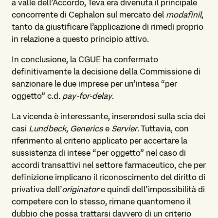
a valle dell’Accordo, Teva era divenuta il principale
concorrente di Cephalon sul mercato del
modafinil
,
tanto da giustificare l’applicazione di rimedi proprio
in relazione a questo principio attivo.
In conclusione, la CGUE ha confermato
definitivamente la decisione della Commissione di
sanzionare le due imprese per un’intesa “per
oggetto” c.d.
pay-for-delay
.
La vicenda è interessante, inserendosi sulla scia dei
casi
Lundbeck
,
Generics
e
Servier
. Tuttavia, con
riferimento al criterio applicato per accertare la
sussistenza di intese “per oggetto” nel caso di
accordi transattivi nel settore farmaceutico, che per
definizione implicano il riconoscimento del diritto di
privativa dell’
originator
e quindi dell’impossibilità di
competere con lo stesso, rimane quantomeno il
dubbio che possa trattarsi davvero di un criterio