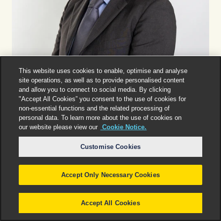
This website uses cookies to enable, optimise and analyse
site operations, as well as to provide personalised content
and allow you to connect to social media. By clicking
"Accept All Cookies” you consent to the use of cookies for
Rome
non-essential functions and the related processing of
Giorgio Candeloro
personal data. To learn more about the use of cookies on
Counsel
our website please view our
Cookie Notice.
Customise Cookies
Accept Only Necessary Cookies
Accept All Cookies