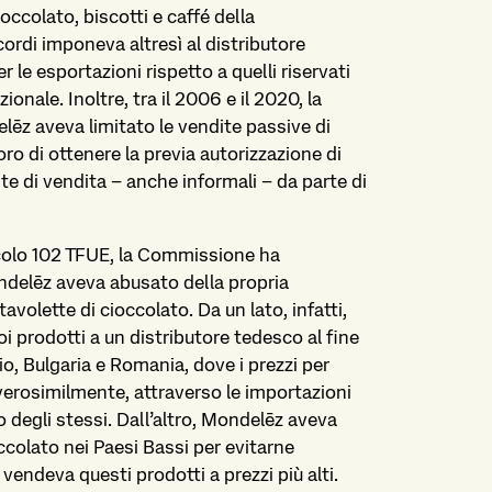
occolato, biscotti e caffé della
ordi imponeva altresì al distributore
er le esportazioni rispetto a quelli riservati
nale. Inoltre, tra il 2006 e il 2020, la
z aveva limitato le vendite passive di
oro di ottenere la previa autorizzazione di
e di vendita – anche informali – da parte di
rticolo 102 TFUE, la Commissione ha
Mondelēz aveva abusato della propria
volette di cioccolato. Da un lato, infatti,
oi prodotti a un distributore tedesco al fine
gio, Bulgaria e Romania, dove i prezzi per
 verosimilmente, attraverso le importazioni
o degli stessi. Dall’altro, Mondelēz aveva
ioccolato nei Paesi Bassi per evitarne
vendeva questi prodotti a prezzi più alti.