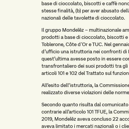
base di cioccolato, biscotti e caffè nonc
stesse finalità, (b) per aver abusato de
nazionali delle tavolette di cioccolato.
Il gruppo Mondelēz – multinazionale ame
prodotti a base di cioccolato, biscotti 
Toblerone, Côte d'Or e TUC. Nel gennai
d’ufficio una istruttoria nei confronti di
quest’ultima avesse posto in essere con
transfrontaliero dei suoi prodotti tra gl
articoli 101 e 102 del Trattato sul funz
All’esito dell’istruttoria, la Commissi
realizzato diverse violazioni delle norm
Secondo quanto risulta dal comunicato 
contrarie all’articolo 101 TFUE, la Commi
2019, Mondelēz aveva concluso 22 accord
aveva limitato i mercati nazionali o i clie