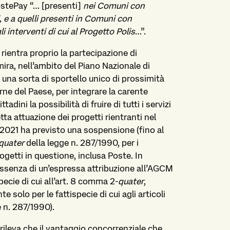
PostePay “… [presenti]
nei Comuni con
 e a quelli presenti in Comuni con
i interventi di cui al Progetto Polis
…”.
e, rientra proprio la partecipazione di
mira, nell’ambito del Piano Nazionale di
re una sorta di sportello unico di prossimità
erne del Paese, per integrare la carente
adini la possibilità di fruire di tutti i servizi
etta attuazione dei progetti rientranti nel
/2021 ha previsto una sospensione (fino al
quater
della legge n. 287/1990, per i
rogetti in questione, inclusa Poste. In
assenza di un’espressa attribuzione all’AGCM
specie di cui all’art. 8 comma 2-
quater
,
e solo per le fattispecie di cui agli articoli
 n. 287/1990).
 rileva che il vantaggio concorrenziale che