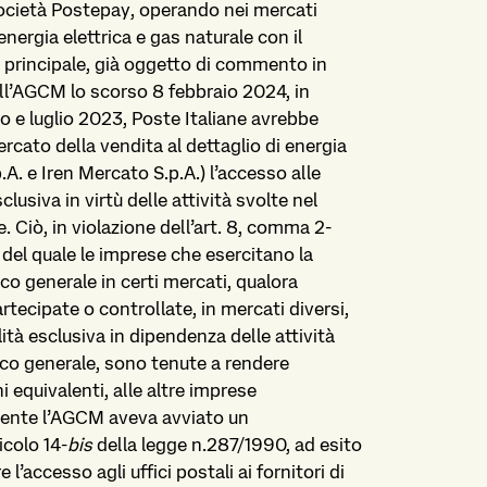
a società Postepay, operando nei mercati
 energia elettrica e gas naturale con il
 principale, già oggetto di commento in
all’AGCM lo scorso 8 febbraio 2024, in
 e luglio 2023, Poste Italiane avrebbe
cato della vendita al dettaglio di energia
.A. e Iren Mercato S.p.A.) l’accesso alle
clusiva in virtù delle attività svolte nel
. Ciò, in violazione dell’art. 8, comma 2-
i del quale le imprese che esercitano la
co generale in certi mercati, qualora
rtecipate o controllate, in mercati diversi,
lità esclusiva in dipendenza delle attività
ico generale, sono tenute a rendere
ni equivalenti, alle altre imprese
ente l’AGCM aveva avviato un
icolo 14-
bis
della legge n.287/1990, ad esito
l’accesso agli uffici postali ai fornitori di