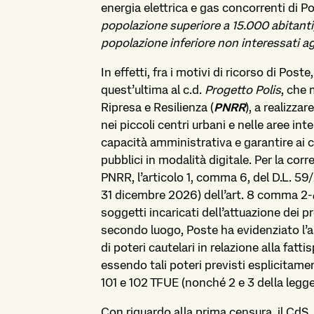
energia elettrica e gas concorrenti di 
popolazione superiore a 15.000 abitanti,
popolazione inferiore non interessati agl
In effetti, fra i motivi di ricorso di Post
quest’ultima al c.d.
Progetto Polis
, che 
Ripresa e Resilienza (
PNRR
), a realizza
nei piccoli centri urbani e nelle aree int
capacità amministrativa e garantire ai citt
pubblici in modalità digitale. Per la corr
PNRR, l’articolo 1, comma 6, del D.L. 59
31 dicembre 2026) dell’art. 8 comma 2-
soggetti incaricati dell’attuazione dei p
secondo luogo, Poste ha evidenziato l’
di poteri cautelari in relazione alla fatti
essendo tali poteri previsti esplicitament
101 e 102 TFUE (nonché 2 e 3 della legge
Con riguardo alla prima censura, il CdS,