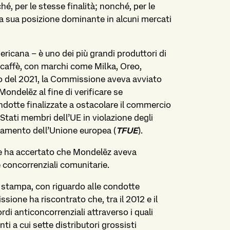
hé, per le stesse finalità; nonché, per le
lla sua posizione dominante in alcuni mercati
ricana – è uno dei più grandi produttori di
e caffè, con marchi come Milka, Oreo,
o del 2021, la Commissione aveva avviato
 Mondelēz al fine di verificare se
dotte finalizzate a ostacolare il commercio
i Stati membri dell’UE in violazione degli
ionamento dell’Unione europea (
TFUE
).
one ha accertato che Mondelēz aveva
e concorrenziali comunitarie.
stampa, con riguardo alle condotte
ssione ha riscontrato che, tra il 2012 e il
i anticoncorrenziali attraverso i quali
nti a cui sette distributori grossisti