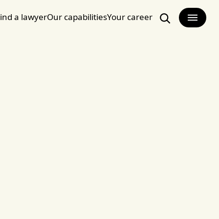
ind a lawyer
Our capabilities
Your career
Search