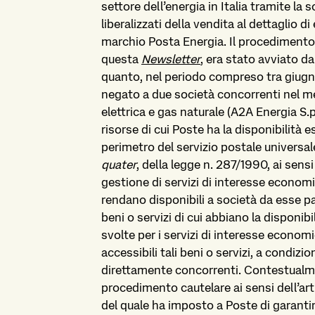
settore dell’energia in Italia tramite l
liberalizzati della vendita al dettaglio di
marchio Posta Energia. Il procedimento
questa
Newsletter
, era stato avviato d
quanto, nel periodo compreso tra giugno
negato a due società concorrenti nel mer
elettrica e gas naturale (A2A Energia S.p
risorse di cui Poste ha la disponibilità es
perimetro del servizio postale universale
quater
, della legge n. 287/1990, ai sens
gestione di servizi di interesse economi
rendano disponibili a società da esse pa
beni o servizi di cui abbiano la disponibi
svolte per i servizi di interesse econom
accessibili tali beni o servizi, a condizio
direttamente concorrenti. Contestualm
procedimento cautelare ai sensi dell’art
del quale ha imposto a Poste di garantire 