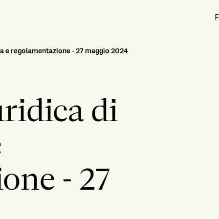
F
za e regolamentazione - 27 maggio 2024
ridica di
e
one - 27