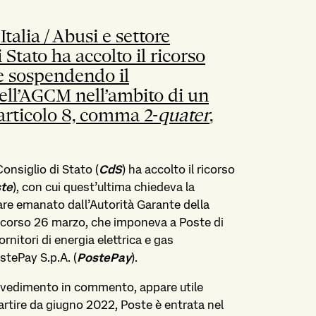
talia / Abusi e settore
i Stato ha accolto il ricorso
ne sospendendo il
ell’AGCM nell’ambito di un
articolo 8, comma 2-
quater
,
onsiglio di Stato (
CdS
) ha accolto il ricorso
te
), con cui quest’ultima chiedeva la
re emanato dall’Autorità Garante della
 scorso 26 marzo, che imponeva a Poste di
fornitori di energia elettrica e gas
stePay S.p.A. (
PostePay
).
vvedimento in commento, appare utile
artire da giugno 2022, Poste è entrata nel