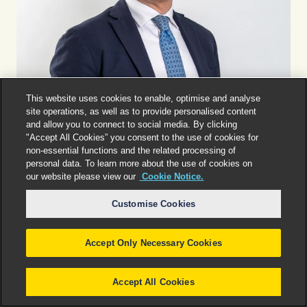
This website uses cookies to enable, optimise and analyse
site operations, as well as to provide personalised content
and allow you to connect to social media. By clicking
"Accept All Cookies” you consent to the use of cookies for
non-essential functions and the related processing of
personal data. To learn more about the use of cookies on
our website please view our
Cookie Notice.
Rome
Gian Luca Zampa
Partner
Customise Cookies
Accept Only Necessary Cookies
Accept All Cookies