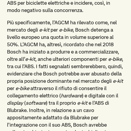
ABS per biciclette elettriche e incidere, così, in
modo negativo sulla concorrenza.
Più specificamente, l’AGCM ha rilevato come, nel
mercato degli
e-kit
per
e-bike
, Bosch detenga a
livello europeo una quota in volume superiore al
50%. L’AGCM ha, altresì, ricordato che nel 2018
Bosch ha iniziato a produrre e a commercializzare,
oltre all’
e-kit
, anche ulteriori componenti per
e-bike
,
tra cui l’ABS. I fatti segnalati sembrerebbero, quindi,
evidenziare che Bosch potrebbe aver abusato della
propria posizione dominante nel mercato degli
e-kit
per
e-bike
attraverso il rifiuto di consentire il
collegamento elettrico (
hardware
) e digitale con il
display
(
software
) tra il proprio
e-kit
e l’ABS di
Blubrake. Inoltre, in relazione a un cavo
appositamente adattato da Blubrake per
l’integrazione con il suo ABS, Bosch avrebbe