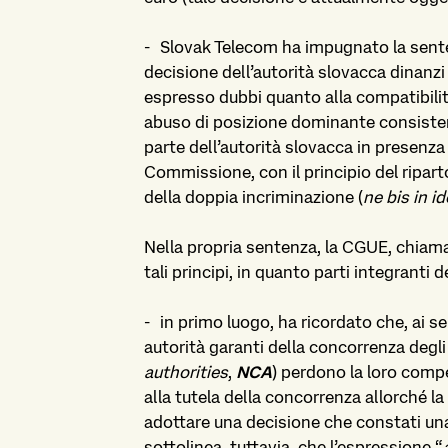
-
Slovak Telecom ha impugnato la sent
decisione dell’autorità slovacca dinanzi
espresso dubbi quanto alla compatibili
abuso di posizione dominante consiste
parte dell’autorità slovacca in presenza
Commissione, con il principio del ripar
della doppia incriminazione (
ne bis in i
Nella propria sentenza, la CGUE, chiama
tali principi, in quanto parti integranti
-
in primo luogo, ha ricordato che, ai 
autorità garanti della concorrenza degli
authorities
,
NCA
) perdono la loro compe
alla tutela della concorrenza allorché
adottare una decisione che constati una 
sottolinea, tuttavia, che l’espressione “