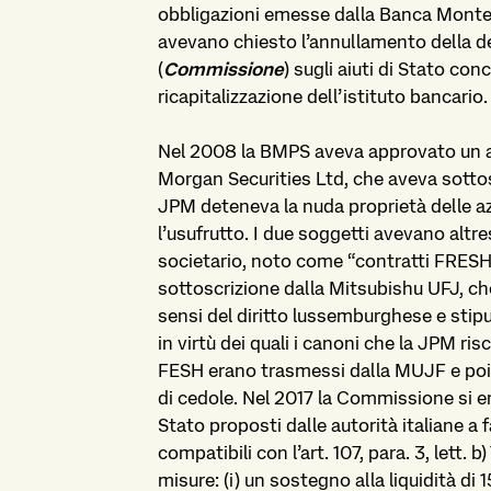
obbligazioni emesse dalla Banca Monte 
avevano chiesto l’annullamento della 
(
Commissione
) sugli aiuti di Stato conc
ricapitalizzazione dell’istituto bancario.
Nel 2008 la BMPS aveva approvato un aum
Morgan Securities Ltd, che aveva sottos
JPM deteneva la nuda proprietà delle 
l’usufrutto. I due soggetti avevano altr
societario, noto come “contratti FRESH”
sottoscrizione dalla Mitsubishu UFJ, c
sensi del diritto lussemburghese e stipu
in virtù dei quali i canoni che la JPM ris
FESH erano trasmessi dalla MUJF e poi 
di cedole. Nel 2017 la Commissione si e
Stato proposti dalle autorità italiane a
compatibili con l’art. 107, para. 3, lett. 
misure: (i) un sostegno alla liquidità di 