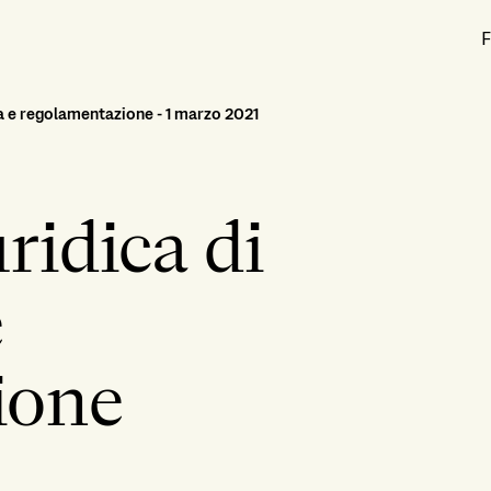
F
a e regolamentazione - 1 marzo 2021
ridica di
e
ione