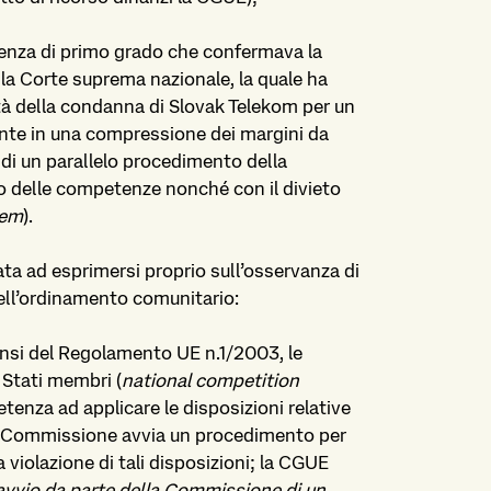
enza di primo grado che confermava la
 la Corte suprema nazionale, la quale ha
tà della condanna di Slovak Telekom per un
nte in una compressione dei margini da
 di un parallelo procedimento della
to delle competenze nonché con il divieto
dem
).
ta ad esprimersi proprio sull’osservanza di
 dell’ordinamento comunitario:
sensi del Regolamento UE n.1/2003, le
 Stati membri (
national competition
tenza ad applicare le disposizioni relative
 la Commissione avvia un procedimento per
violazione di tali disposizioni; la CGUE
avvio da parte della Commissione di un