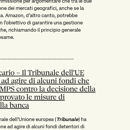
missione per argomentare che tra le due
ne dei mercati geografici, anche se la
ima. Amazon, d’altro canto, potrebbe
l’obiettivo di garantire una gestione
che, richiamando il principio generale
 esame.
-------------------------------------------
cario – Il Tribunale dell’UE
 ad agire di alcuni fondi che
 MPS contro la decisione della
rovato le misure di
lla banca
unale dell’Unione europea (
Tribunale
) ha
one ad agire di alcuni fondi detentori di