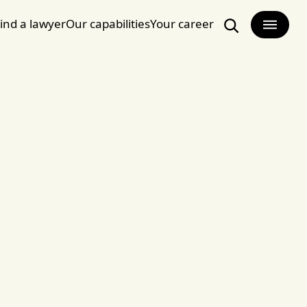
ind a lawyer
Our capabilities
Your career
Search