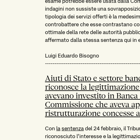
esame potrebbe essere usata dalla Com
indagini non sussiste una sovrapposizio
tipologia dei servizi offerti è la medes
controbattere che esse contrastano con 
ottimale della rete delle autorità pubbli
affermato dalla stessa sentenza qui in
Luigi Eduardo Bisogno
--------------------------------------------------
Aiuti di Stato e settore ban
riconosce la legittimazione
avevano investito in Banca
Commissione che aveva app
ristrutturazione concesse a
Con
la
sentenza
del 24 febbraio, il Trib
riconosciuto l’interesse e la legittimazi