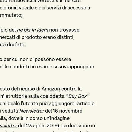
autorità slovacca verteva sui mercati
 telefonia vocale e dei servizi di accesso a
commutato;
ipio del
ne bis in idem
non trovasse
mercati di prodotto erano distinti,
tà dei fatti.
pio per cui non ci possono essere
 cui le condotte in esame si sovrappongano
testo del ricorso di Amazon contro la
’istruttoria sulla cosiddetta “
Buy Box
”
dal quale l'utente può aggiungere l'articolo
i veda la
Newsletter
del 16 novembre
ia, dove è in corso un'indagine
sletter
del 23 aprile 2019). La decisione in