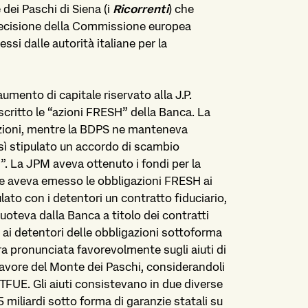
dei Paschi di Siena (i
Ricorrenti
) che
decisione della Commissione europea
essi dalle autorità italiane per la
ento di capitale riservato alla J.P.
critto le “azioni FRESH” della Banca. La
azioni, mentre la BDPS ne manteneva
esì stipulato un accordo di scambio
. La JPM aveva ottenuto i fondi per la
he aveva emesso le obbligazioni FRESH ai
lato con i detentori un contratto fiduciario,
cuoteva dalla Banca a titolo dei contratti
ai detentori delle obbligazioni sottoforma
ra pronunciata favorevolmente sugli aiuti di
 favore del Monte dei Paschi, considerandoli
b) TFUE. Gli aiuti consistevano in due diverse
15 miliardi sotto forma di garanzie statali su