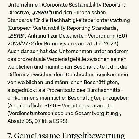
Unternehmen (Corporate Sustainability Reporting
Directive,
„CSRD“
) und den Europäischen
Standards für die Nachhaltigkeits­bericht­erstattung
(European Sustainability Reporting Standards,
„ESRS
“, Anhang 1 zur Delegierten Verordnung (EU)
2023/2772 der Kommission vom 31. Juli 2023).
Auch danach hat das Unternehmen unter anderem
das prozentuale Verdienst­gefälle zwischen seinen
weiblichen und männlichen Beschäftigten, d.h. die
Differenz zwischen dem Durchschnitts­einkommen
von weiblichen und männlichen Beschäftigten,
ausgedrückt als Prozentsatz des Durchschnitts­
einkommens männlicher Beschäftigter, anzugeben
(Angabepflicht S1-16 – Vergütungs­parameter
(Verdienst­unterschiede und Gesamt­vergütung),
Absatz 95, 97 lit. a ESRS).
7. Gemeinsame Entgelt­bewertung