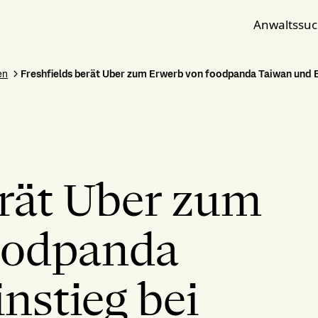
Anwaltssu
en
Freshfields berät Uber zum Erwerb von foodpanda Taiwan und E
erät Uber zum
oodpanda
nstieg bei