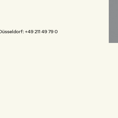
Düsseldorf
:
+49 211 49 79 0