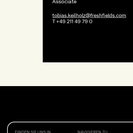
Associate
tobias.keilholz@freshfields.com
T
+49 211 49 79 0
FINDEN SIE UNS IN
NAVIGIEREN ZU