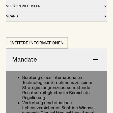
VERSION WECHSELN
VCARD
WEITERE INFORMATIONEN
Mandate
Beratung eines internationalen
Technologieunternehmens zu seiner
Strategie für grenzüberschreitende
Rechtsstreitigkeiten im Bereich der
Regulierung.
Vertretung des britischen
Lebensversicherers Scottish Widows
(ehemals Clerical Medical Investment