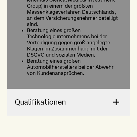
Group) in einem der größten
Massenklageverfahren Deutschlands,
an dem Versicherungsnehmer beteiligt
sind.
Beratung eines großen
Technologieunternehmens bei der
Verteidigung gegen groß angelegte
Klagen im Zusammenhang mit der
DSGVO und sozialen Medien.
Beratung eines großen
Automobilherstellers bei der Abwehr
von Kundenansprüchen.
Qualifikationen