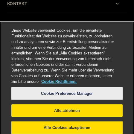
KONTAKT
HILFE
Diese Website verwendet Cookies, um die erwartete
Funktionalität der Website zu gewährleisten, zu optimieren
und zu analysieren sowie zur Bereitstellung personalisierter
RECHTLICHES
Inhalte und um eine Verbindung zu Sozialen Medien zu
ermöglichen. Wenn Sie auf „Alle Cookies akzeptieren“
klicken, stimmen Sie der Verwendung von technisch nicht
erforderlichen Cookies und der damit verbundenen
Datenverarbeitung zu. Wenn Sie mehr über die Verwendung
von Cookies auf unserer Website erfahren möchten, lesen
Sie bitte unsere
Cookie-Richtlinien.
Select language
:
Cookie Preference Manager
Alle ablehnen
©
2026
Freshfields.
Attorney Advertising: prior
results do not guarantee a similar outcome
Alle Cookies akzeptieren