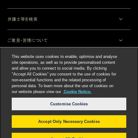
弁護士等を検索
ご意見・苦情について
This website uses cookies to enable, optimise and analyse
法律上の注意事項
site operations, as well as to provide personalised content
and allow you to connect to social media. By clicking
"Accept All Cookies” you consent to the use of cookies for
non-essential functions and the related processing of
personal data. To learn more about the use of cookies on
our website please view our
Cookie Notice.
Customise Cookies
Select language
:
Accept Only Necessary Cookies
©
2026
Freshfields.